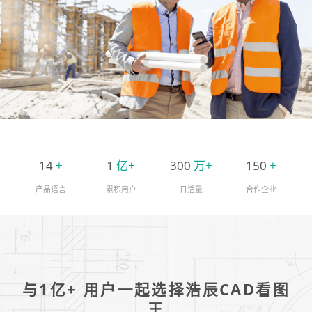
14
+
1
亿+
300
万+
150
+
产品语言
累积用户
日活量
合作企业
与1亿+ 用户一起选择浩辰CAD看图
王