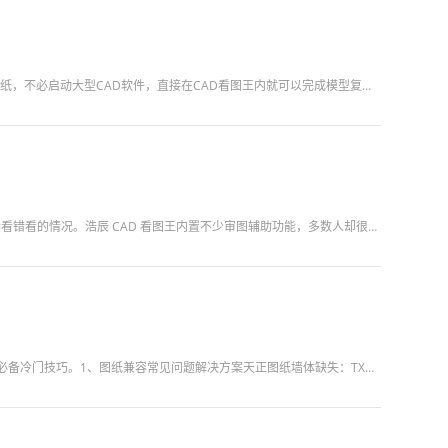
很多工程伙伴对浩辰 CAD 看图王的印象还停留在二维看图，其实软件具备完整的三维审阅能力。面对 BIM 模型、设备装配图纸，不必启动大型CAD软件，直接在CAD看图王内就可以完成模型复核与技术交底。三...
项目审图过程中，经常需要比对新旧版本图纸、对照多专业图纸，靠肉眼逐行查找改动，不仅耗费大量时间，还很容易出现漏看错看的情况。浩辰 CAD 看图王内置不少审图辅助功能，多数人却很少使用，合理运用能够有效...
很多人只把浩辰 CAD 看图王当作二维看图软件，忽略图纸格式兼容、三维查看、批量导出等进阶功能，本篇整理审图、发图必备冷门技巧。1、图纸兼容常见问题解决方案天正图纸墙体缺失：TXDC 转 T3 格式电...