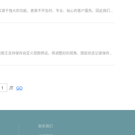
尊敬的浩辰CAD看图王用户们，大家好！ 一直以来，您的支持与信赖是我们不断前进的动力。我们深知，卓越的软件体验不仅源于强大的功能，更离不开及时、专业、贴心的客户服务。因此我们也隆重推出了：浩辰CAD看...
大型多张布局图纸、三维 CAD 图纸，每次读图都需要不断平移缩放、调整视角、开关图层，反复调整十分繁琐。浩辰 CAD 看图王支持保存自定义视图预设，将调整好的视角、图层状态记录保存。调整到需要的图纸视...
页
GO
联系我们