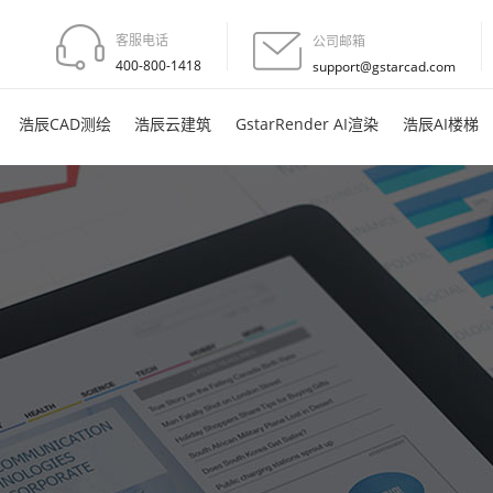
客服电话
公司邮箱
400-800-1418
support@gstarcad.com
浩辰CAD测绘
浩辰云建筑
GstarRender AI渲染
浩辰AI楼梯