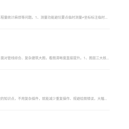
浩辰CAD看图王是工地现场审图、量尺寸必备工具。但不少人分不清各类测量、批注功能的区别，经常出现数据无法保存、工程量统计麻烦等问题。1、测量功能避坑要点临时测量≠坐标标注临时测量的数据仅临时展示，关闭...
很多工程人使用浩辰CAD看图王，仅仅只会打开图纸、缩放平移，图层与视图相关隐藏功能经常被忽略。合理运用这些功能，面对管线综合、复杂建筑大图，看图清晰度直接提升。1、图层三大核心用法图层搜索快速筛选图纸...
很多CAD使用者长期依靠固有习惯绘图，只会基础画线、偏移、修剪命令，大量隐藏功能、细节技巧被忽略。掌握这些不起眼的知识点，不用复杂插件，就能减少重复操作、规避绘图错误，大幅提升出图效率。本篇整理绘图日...