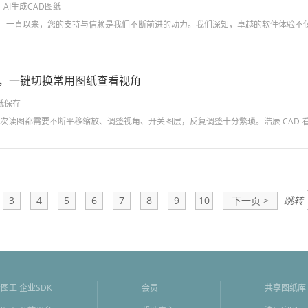
I，AI生成CAD图纸
存，一键切换常用图纸查看视角
纸保存
3
4
5
6
7
8
9
10
下一页 >
跳转
图王 企业SDK
会员
共享图纸库