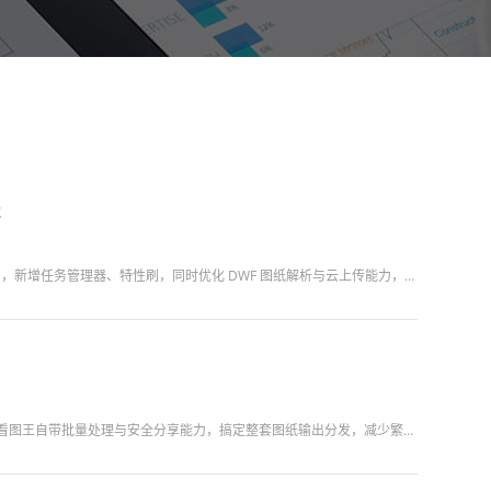
能
浩辰 CAD 看图王电脑版 10.4.0 新版本正式上线，本次更新针对机械、BIM 工程用户高频痛点，补齐电脑端三维格式转换能力，新增任务管理器、特性刷，同时优化 DWF 图纸解析与云上传能力，进一步...
图纸后期导出、格式转换、对外分发，是工程内勤高频工作。如果一张张处理图纸，重复操作多，十分消耗精力。浩辰 CAD 看图王自带批量处理与安全分享能力，搞定整套图纸输出分发，减少繁琐重复工作。智能批量打印...