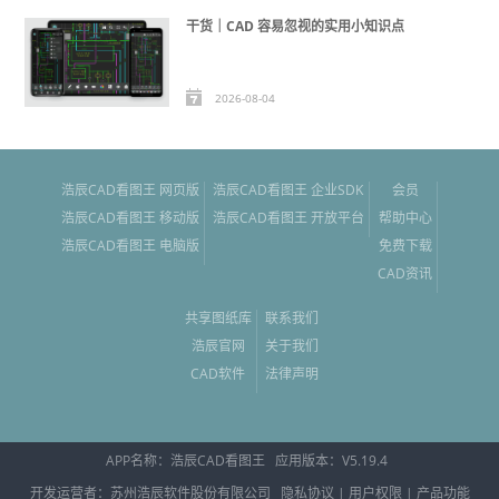
干货｜CAD 容易忽视的实用小知识点
2026-08-04
浩辰CAD看图王 网页版
浩辰CAD看图王 企业SDK
会员
浩辰CAD看图王 移动版
浩辰CAD看图王 开放平台
帮助中心
浩辰CAD看图王 电脑版
免费下载
CAD资讯
共享图纸库
联系我们
浩辰官网
关于我们
CAD软件
法律声明
APP名称：
浩辰CAD看图王
应用版本：V
5.19.4
开发运营者：苏州浩辰软件股份有限公司
隐私协议
|
用户权限
|
产品功能