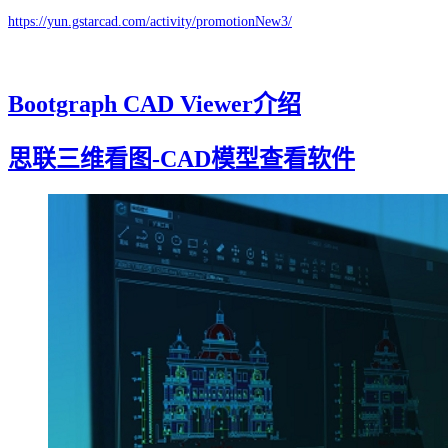
https://yun.gstarcad.com/activity/promotionNew3/
Bootgraph CAD Viewer介绍
思联三维看图-CAD模型查看软件