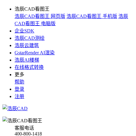
浩辰CAD看图王
浩辰CAD看图王 网页版
浩辰CAD看图王 手机版
浩辰
CAD看图王 电脑版
企业SDK
浩辰CAD测绘
浩辰云建筑
GstarRender AI渲染
浩辰AI楼梯
在线格式转换
更多
帮助
登录
注册
客服电话
400-800-1418