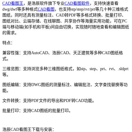
CAD看图王
，是浩辰软件旗下专业
CAD看图软件
，支持快速查看
dwg/dwf等多种格式
CAD看图
，也支持stp/step/rvt/prt等几十种三维格式
图纸，同时还具有测量标注、CAD转PDF等多格式转换、批量打印、
图纸对比、云端存储、在线聊图、共享协作等海量实用功能，可在PC
端与移动端(如手机和平板)间自由切换，实现随时随地查看和编辑图纸
的需求。
特点：
兼容性强：支持AutoCAD、浩辰CAD、天正建筑等多种CAD图纸格
式。
三维览图：支持浏览多种三维图纸格式，如stp、step、prt、rvt、.sldprt
等。
图纸编辑：支持DWG图纸的测量标注、编辑批注、文字查找替换等功
能。
文件转换：支持PDF文件的导出和PDF转CAD功能。
批量打印：支持CAD图纸的批量打印。
浩辰CAD看图王下载与安装：