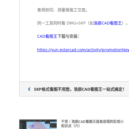
善用剖切、测量做施工交底。
同一工具同时看 DWG+SKP（如
浩辰CAD看图王
）
CAD看图王
下载与安装：
https://yun.gstarcad.com/activity/promotionNe
SKP格式看图不用愁，浩辰CAD看图王一站式搞定！
干货｜浩辰CAD看图王容易忽视的实用小
知识点（六）