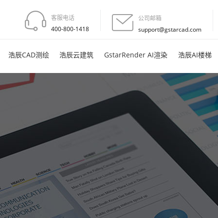
客服电话
公司邮箱
400-800-1418
support@gstarcad.com
浩辰CAD测绘
浩辰云建筑
GstarRender AI渲染
浩辰AI楼梯