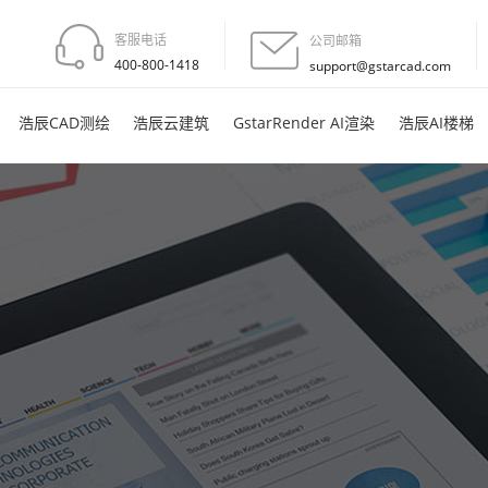
客服电话
公司邮箱
400-800-1418
support@gstarcad.com
浩辰CAD测绘
浩辰云建筑
GstarRender AI渲染
浩辰AI楼梯