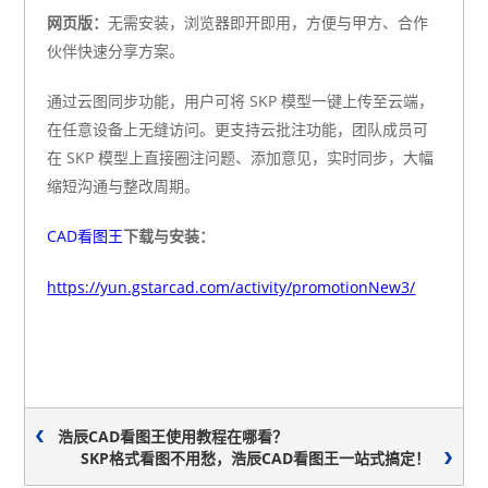
网页版：
无需安装，浏览器即开即用，方便与甲方、合作
伙伴快速分享方案。
通过云图同步功能，用户可将 SKP 模型一键上传至云端，
在任意设备上无缝访问。更支持云批注功能，团队成员可
在 SKP 模型上直接圈注问题、添加意见，实时同步，大幅
缩短沟通与整改周期。
CAD看图王
下载与安装：
https://yun.gstarcad.com/activity/promotionNew3/
浩辰CAD看图王使用教程在哪看？
SKP格式看图不用愁，浩辰CAD看图王一站式搞定！