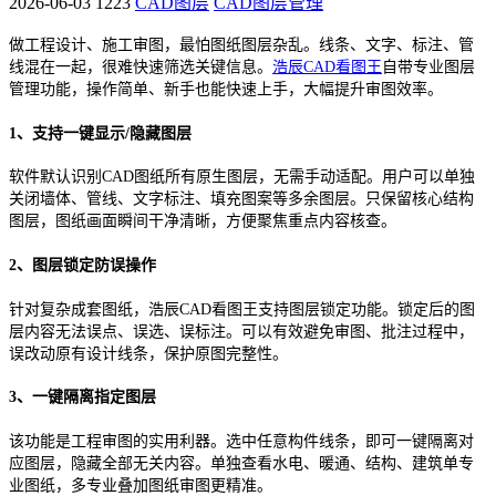
2026-06-03
1223
CAD图层
CAD图层管理
做工程设计、施工审图，最怕图纸图层杂乱。线条、文字、标注、管
线混在一起，很难快速筛选关键信息。
浩辰CAD看图王
自带专业图层
管理功能，操作简单、新手也能快速上手，大幅提升审图效率。
1、支持一键显示/隐藏图层
软件默认识别CAD图纸所有原生图层，无需手动适配。用户可以单独
关闭墙体、管线、文字标注、填充图案等多余图层。只保留核心结构
图层，图纸画面瞬间干净清晰，方便聚焦重点内容核查。
2、图层锁定防误操作
针对复杂成套图纸，浩辰CAD看图王支持图层锁定功能。锁定后的图
层内容无法误点、误选、误标注。可以有效避免审图、批注过程中，
误改动原有设计线条，保护原图完整性。
3、一键隔离指定图层
该功能是工程审图的实用利器。选中任意构件线条，即可一键隔离对
应图层，隐藏全部无关内容。单独查看水电、暖通、结构、建筑单专
业图纸，多专业叠加图纸审图更精准。