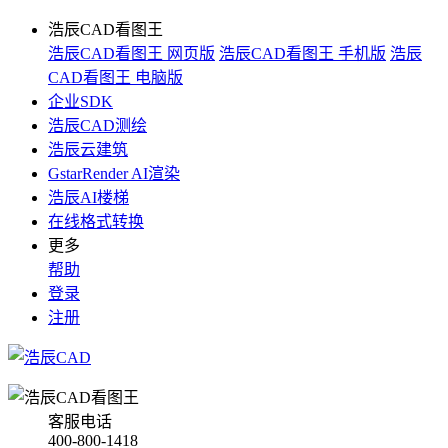
浩辰CAD看图王
浩辰CAD看图王 网页版
浩辰CAD看图王 手机版
浩辰
CAD看图王 电脑版
企业SDK
浩辰CAD测绘
浩辰云建筑
GstarRender AI渲染
浩辰AI楼梯
在线格式转换
更多
帮助
登录
注册
客服电话
400-800-1418