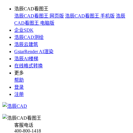
浩辰CAD看图王
浩辰CAD看图王 网页版
浩辰CAD看图王 手机版
浩辰
CAD看图王 电脑版
企业SDK
浩辰CAD测绘
浩辰云建筑
GstarRender AI渲染
浩辰AI楼梯
在线格式转换
更多
帮助
登录
注册
客服电话
400-800-1418