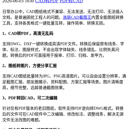
2026-06-03
1630
CAD转PDF
PDF转CAD
日常办公中，CAD图纸格式不兼容、无法发送、无法打印、无法插入
文档，是普遍困扰工程人的问题。
浩辰CAD看图王
内置全能图纸转换
工具，支持各类格式一键批量互转，操作简单、转换无损。
1、CAD转PDF，高清无乱码
支持DWG、DXF一键转换成高清PDF文件。转换后保留原有线条、字
体、标注、图层样式，不会出现字体缺失、线条错乱、比例失真问
题。转换后的PDF可直接用于报审、打印、归档、发甲方。
2、图纸转图片，方便分享汇报
支持CAD图纸批量转为JPG、PNG高清图片。可以自由设置分辨率，满
足截图汇报、朋友圈展示、资料配图、方案汇报等场景。图片清晰度
高，细节完整，远超普通截图效果。
3、PDF转回CAD，可二次编辑
针对仅有PDF版本的老旧图纸，软件支持PDF逆向转DWG格式。转换
后的文件可在CAD软件中二次编辑、修改标注、调整线条，解决无源
文件无法改图的难题。