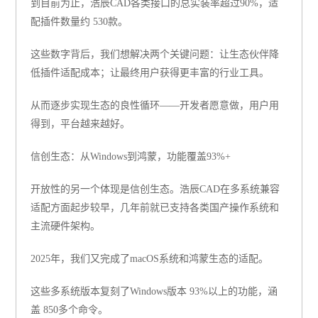
到目前为止，浩辰CAD各类接口的
总实装率超过90%
，适
配插件数量约
530款
。
这些数字背后，我们想解决两个关键问题：让生态伙伴
降
低插件适配成本；
让最终用户
获得更丰富的行业工具。
从而逐步实现生态的良性循环——开发者愿意做，用户用
得到，平台越来越好。
信创生态：从Windows到鸿蒙，功能覆盖93%+
开放性的另一个体现是信创生态。浩辰CAD在多系统兼容
适配方面起步较早，几年前就已支持各类国产操作系统和
主流硬件架构。
2025年，我们又完成了macOS系统和鸿蒙生态的适配。
这些多系统版本复刻了Windows版本 93%以上的功能，涵
盖 850多个命令。