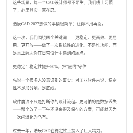
这些场景，每一个CAD设计师都不陌生。我们嘴上习惯
了，心里其实一直在忍。
浩辰CAD 2027想做的事情很简单：
让你不用再忍。
这一次，我们围绕四个关键词——
更稳定、更高效、更易
用、更开放
——做了一次系统性的进化。不是堆功能，而
是真正解决你在日常设计中遇到的痛点。
更稳定：稳定性提升50%，把"底线"守住
先说一个很多人没意识到的事实：对工业软件来说，稳定
性不是加分项，是底线。
软件崩溃不只是打断你的设计流程。更可怕的是数据丢失
——那个改了一下午还没来得及保存的方案，可能就因为
一次闪退化为乌有。
过去一年，浩辰CAD在稳定性上投入了巨大精力。