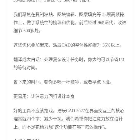
35项高频操作，9轮迭代，500+细节优化
我们聚焦在复制粘贴、图块编辑、图案填充等
35项高频操
作
上，做了系统性的梳理和优化。前后经过 9轮迭代，改进
细节 500多处。
这些优化叠加起来，浩辰CAD的整体性能
提升 36%
以上。
翻译成大白话：
处理复杂设计任务时，你大约可以节省1/3
的等待时间。
省下来的时间，够你多喝一杯咖啡，或者早点下班。
更易用：让注意力回归设计本身
好的工具不应该抢戏。浩辰CAD 2027在界面交互上的核心
理念就四个字：
减少干扰。
我们希望你把注意力放在设计
上，而不是花精力想"这个功能在哪""怎么操作"。