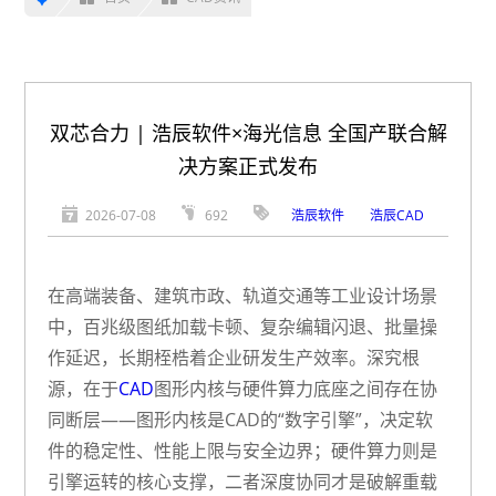
双芯合力 | 浩辰软件×海光信息 全国产联合解
决方案正式发布
2026-07-08
692
浩辰软件
浩辰CAD
在高端装备、建筑市政、轨道交通等工业设计场景
中，百兆级图纸加载卡顿、复杂编辑闪退、批量操
作延迟，长期桎梏着企业研发生产效率。深究根
源，在于
CAD
图形内核与硬件算力底座之间存在协
同断层——图形内核是CAD的“数字引擎”，决定软
件的稳定性、性能上限与安全边界；硬件算力则是
引擎运转的核心支撑，二者深度协同才是破解重载