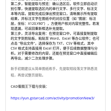
第二步，智能提取与预览：确认选区后，软件立即启动识
别引擎，快速提取选区内的单行文字、多行文字、标注文
本等内容。提取完成后弹出预览窗口，清晰展示所有提取
结果，并标注文字在图纸中的对应位置（如 “图层：标注
层，坐标：X120,Y80”），方便用户核对内容完整性。若发
现遗漏，可返回重新框选补充提取。
第三步，灵活导出复用：在预览窗口中，可直接复制提取
的文字到剪贴板，粘贴至 Word、Excel 等办公软件；也可
点击 “导出文件”，选择保存为 TXT、CSV 等格式，其中
CSV 格式支持直接用 Excel 打开，便于后续数据整理与分
析。对于需要修改的内容，还能在预览窗口中直接编辑后
再导出，减少二次处理步骤。
新手初期建议从简单图纸练手，先提取短段落文字熟悉流
程，再尝试整页提取。
CAD看图王下载与安装：
https://yun.gstarcad.com/activity/promotionNew3/