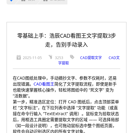
零基础上手：浩辰CAD看图王文字提取3步
走，告别手动录入
2025-11-05
3253
CAD提取文字
CAD文
字提取
在CAD图纸处理中，手动摘抄文字、参数不仅耗时，还易
出现错漏。
CAD看图王
简化了文字提取流程，即使是新手
也能快速掌握核心操作，轻松将图纸中的 “死文字” 变为
“活数据”。
第一步，精准选区定位：打开 CAD 图纸后，点击顶部菜单
栏 “文字标注”，在下拉列表中选择 “文字提取” 功能（或直
接在命令行输入 “TextExtract” 调用）。鼠标变为拾取状态
后，用框选工具圈定需要提取文字的区域 —— 可选择局部
（如一段设计说明），也可拖动鼠标选中整个图纸页面，
软件会自动识别选区内的所有文字对象。