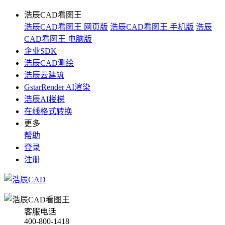
浩辰CAD看图王
浩辰CAD看图王 网页版
浩辰CAD看图王 手机版
浩辰
CAD看图王 电脑版
企业SDK
浩辰CAD测绘
浩辰云建筑
GstarRender AI渲染
浩辰AI楼梯
在线格式转换
更多
帮助
登录
注册
客服电话
400-800-1418