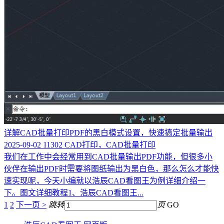
详解CAD批量打印PDF的黑白模式设置，快速搞定批量输出
2025-09-02
11302
CAD打印，CAD批量打印
我们在工作中会经常用到CAD批量输出PDF功能，但很多小
伙伴在输出PDF时需要将图纸输出为黑白色，那么怎么才能快
速实现呢，今天小编就以浩辰CAD看图王为例详细介绍一
下。图文详细教程1、浩辰CAD看图王...
1
2
下一页 >
跳转
页
GO