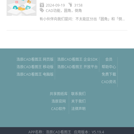
剪、偏移功能介绍
2024-09-19
3158
CAD功能，圆角，倒角
有小伙伴向我们提问：不太能区分出「圆角」和「倒角」有什么区别，以及适用什么场景，所以为了满足大家的需求，今天图图借此机会给大家讲解几个平时不常提及但好用的功能：圆角功能；倒角功能；延伸功能；修剪功能；...
浩辰CAD看图王 网页版
浩辰CAD看图王 企业SDK
会员
浩辰CAD看图王 移动版
浩辰CAD看图王 开放平台
帮助中心
浩辰CAD看图王 电脑版
免费下载
CAD资讯
共享图纸库
联系我们
浩辰官网
关于我们
CAD软件
法律声明
APP名称：
浩辰CAD看图王
应用版本：V
5.19.4